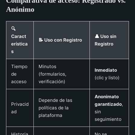
Comparativa de acceso: Registrado vs.
Anónimo
🔍
Caract
👤 Uso sin
📝 Uso con Registro
erística
Registro
s
Tiempo
Minutos
Inmediato
de
(formularios,
(clic y listo)
acceso
verificación)
Anonimato
Depende de las
Privacid
garantizado
,
políticas de la
ad
sin
plataforma
seguimiento
Historia
No se